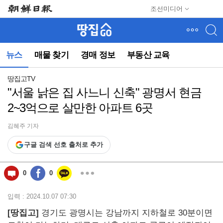
메
조선미디어
뉴
건
너
뛰
뉴스
매물 찾기
경매 정보
부동산 교육
기
(컨
텐
땅집고TV
츠
"서울 낡은 집 사느니 신축" 광명서 현금
영
2~3억으로 살만한 아파트 6곳
역
으
로
김혜주 기자
바
구글 검색 선호 출처로 추가
로
이
동)
0
0
입력 : 2024.10.07 07:30
[땅집고]
경기도 광명시는 강남까지 지하철로 30분이면