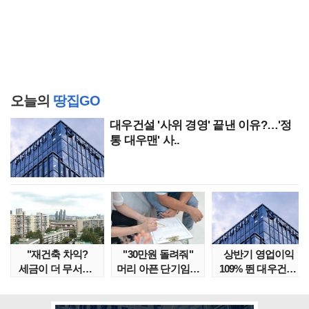
오늘의
땅집GO
대우건설 '사위 경영' 끝낸 이유?…'정
통 대우맨' 사..
"재건축 차익?
"30만원 돌려줘"
상반기 영업이익
세금이 더 무서워"
머리 아픈 단기임대
109% 뛴 대우건설,
강남서 호가 수억 ..
보증금 분쟁 막..
주가는 '고점 대..