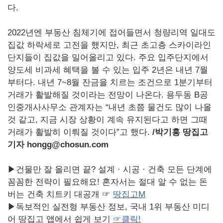
다.
2022년엔 부동산 침체기에 접어들면서 청량리역 일대도
집값 하락세로 고전을 했지만, 최근 초고층 스카이라인
단지들이 집값을 밀어올리고 있다. 주요 입주단지에서
양도세 비과세 혜택을 볼 수 있는 입주 2년은 내년 7월
부터다. 내년 7~8월 잔금을 치르는 조건으로 1분기부터
거래가 활발해질 것이라는 전망이 나온다. 용두동 B공
인중개사사무소 관계자는 “내년 초쯤 물건도 많이 나올
것 같고, 지금 시장 상황이 계속 유지된다고 하면 그때
거래가 활발히 이뤄질 것이다”고 했다.
/
박기홍 땅집고
기자 hongg@chosun.com
▶건물만 잘 올리면 끝? 설계 · 시공 · 건축 모든 단계에
꼼꼼한 전략이 필요해요! 혼자서는 절대 알 수 없는 돈
버는 건축 치트키 대공개 ☞
땅집고M
▶독보적인 실전형 부동산 정보, 국내 1위 부동산 미디
어 땅집고 앱에서 쉽게 보기
☞
클릭!