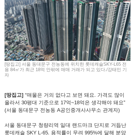
[땅집고] 서울 동대문구 전농동에 위치한 롯데캐슬SKY-L65 전
용 84㎡가 최근 18억 안팎에 매매 거래가 되고 있다./강태민 기
자
[땅집고]
“매물은 거의 없다고 보면 돼요. 가격도 많이
올라서 30평대 기준으로 17억~18억은 생각해야 돼요”
(서울 동대문구 전농동 A공인중개사사무소 관계자)
서울 동대문구 청량리역 일대 랜드마크 단지로 거듭난
롯데캐슬 SKY L-65. 용적률이 무려 995%에 달해 분양