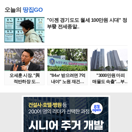
오늘의
땅집GO
"이젠 경기도도 월세 100만원 시대" 정
부發 전세종말..
오세훈 시장, "與
"84㎡ 받으려면 7억
"3000만원 마피
적반하장 도
내야" 노원 재건축
매물도 속출"…부산
넘었다" 반박한
단지서 고령 ..
대단지서도 잔금..
이유는