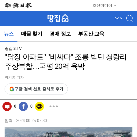
메
조선미디어
뉴
건
너
뛰
뉴스
매물 찾기
경매 정보
부동산 교육
기
(컨
텐
땅집고TV
츠
"닭장 아파트" "비싸다" 조롱 받던 청량리
영
주상복합…국평 20억 육박
역
으
로
박기홍 기자
바
구글 검색 선호 출처로 추가
로
이
동)
0
0
입력 : 2024.09.25 07:30