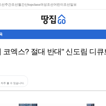
조선
주간조선
월간산
topclass
여성조선
어린이조선일보
육
들여 코엑스? 절대 반대" 신도림 디
 자주 볼 수 있습니다.