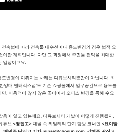
 건축법에 따라 건축물 대수선이나 용도변경의 경우 법적 요
것이란 계획입니다. 다만 그 과정에서 주민들 편익을 최대한
는 입장이고요.
용도변경이 이뤄지는 사례는 디큐브시티뿐만이 아닙니다. 최
 한양대 엔터식스점’도 기존 쇼핑몰에서 업무공간으로 용도를
만, 이용객이 많지 않은 곳이어서 오피스 변경을 통해 수요
잡음이 일고 있는데요. 디큐브시티 개발이 어떻게 진행될지,
 유튜브
<땅집고>
채널 속 리얼리티 단지 탐방 코너인
<요이땅
.
/
배민주 땅집고 기자 mjbae@chosun.com, 김혜주 땅집고