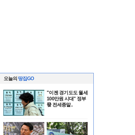
오늘의
땅집GO
"이젠 경기도도 월세
100만원 시대" 정부
發 전세종말..