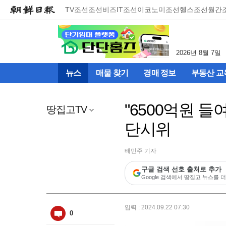
메
TV조선
조선비즈
IT조선
이코노미조선
헬스조선
월간
뉴
건
너
뛰
2026년 8월 7일
기
(컨
뉴스
매물 찾기
경매 정보
부동산 교
텐
츠
영
"6500억원 
역
땅집고TV
으
단시위
로
바
로
배민주 기자
이
동)
구글 검색 선호 출처로 추가
Google 검색에서 땅집고 뉴스를 더
입력 : 2024.09.22 07:30
0