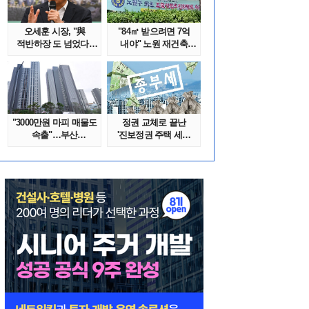
오세훈 시장, "與
"84㎡ 받으려면 7억
적반하장 도 넘었다"
내야" 노원 재건축
반박한 이유는
단지서 고령 ..
"3000만원 마피 매물도
정권 교체로 끝난
속출"…부산
'진보정권 주택 세금
대단지서도 잔금..
폭탄'