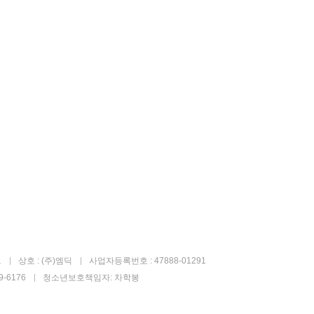
고
상호 : (주)엠딕
사업자등록번호 : 47888-01291
-6176
청소년보호책임자: 차학봉