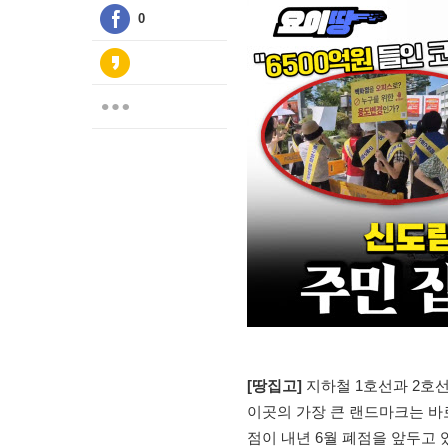
0
[땅집고]
지하철 1호선과 2호
이곳의 가장 큰 랜드마크는 바
점이 내년 6월 폐점을 앞두고 