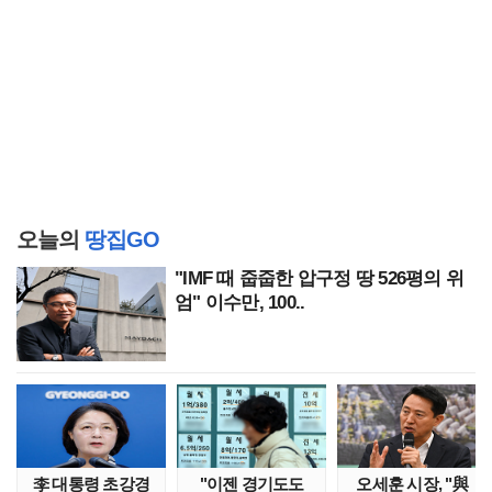
오늘의
땅집GO
"IMF 때 줍줍한 압구정 땅 526평의 위
엄" 이수만, 100..
李 대통령 초강경
"이젠 경기도도
오세훈 시장, "與