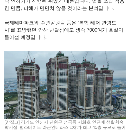
숙 인허가가 진행된 뒤였기 때문입니다. 법을 소급 적용
한 만큼, 피해가 만만치 않을 것이라는 분석입니다.
국제테마파크와 수변공원을 품은 ‘복합 레저 관광도
시’를 표방했던 안산 반달섬에도 생숙 7000여개 호실이
들어설 예정입니다.
[땅집고] 경기도 안산시 단원구 성곡동 시화호 인근에 생활형숙
박시설 '힐스테이트 라군인테라스 1차'가 최고 49층 규모로 들어