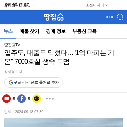
메
조선미디어
뉴
건
너
뛰
뉴스
매물 찾기
경매 정보
부동산 교육
기
(컨
텐
땅집고TV
츠
입주도, 대출도 막혔다…"1억 마피는 기
영
본" 7000호실 생숙 무덤
역
으
로
김서경 기자
바
구글 검색 선호 출처로 추가
로
이
동)
0
0
입력 : 2024.09.18 07:30