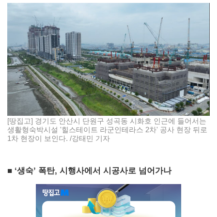
[땅집고] 경기도 안산시 단원구 성곡동 시화호 인근에 들어서는
생활형숙박시설 '힐스테이트 라군인테라스 2차' 공사 현장 뒤로
1차 현장이 보인다. /강태민 기자
■ ‘생숙’ 폭탄, 시행사에서 시공사로 넘어가나