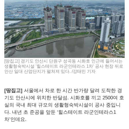
[땅집고] 경기도 안산시 단원구 성곡동 시화호 인근에 들어서는
생활형숙박시설 '힐스테이트 라군인테라스 1차' 공사 현장 뒤로
안산 일대 산업단지가 펼쳐져 있다. /강태민 기자
[땅집고]
서울에서 차로 한 시간 반가량 달려 도착한 경
기도 안산시에 위치한 반달섬. 시화호를 끼고 2500여 호
실의 국내 최대 규모의 생활형숙박시설이 공사 중입니
다. 내년 초 준공을 앞둔 ‘힐스테이트 라군인테라스1
차’인데요.