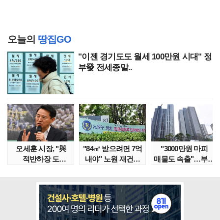
오늘의
땅집GO
"이젠 경기도도 월세 100만원 시대" 정
부發 전세종말..
오세훈 시장, "與
"84㎡ 받으려면 7억
"3000만원 마피
적반하장 도
내야" 노원 재건축
매물도 속출"…부산
넘었다" 반박한
단지서 고령 ..
대단지서도 잔금..
이유는