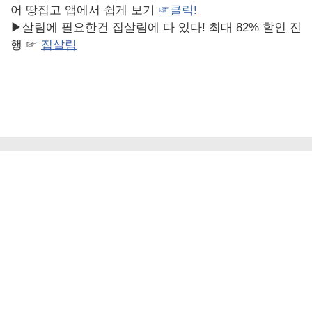
어 땅집고 앱에서 쉽게 보기
☞
클릭!
▶살림에 필요한건 집살림에 다 있다! 최대 82% 할인 진
행 ☞
집살림