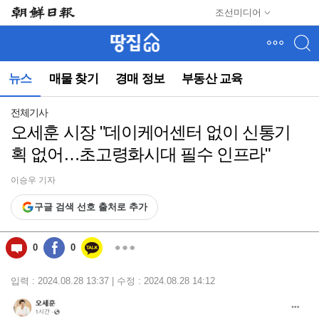
메
조선미디어
뉴
건
너
뛰
뉴스
매물 찾기
경매 정보
부동산 교육
기
(컨
텐
전체기사
츠
오세훈 시장 "데이케어센터 없이 신통기
영
획 없어…초고령화시대 필수 인프라"
역
으
로
이승우 기자
바
구글 검색 선호 출처로 추가
로
이
동)
0
0
입력 : 2024.08.28 13:37 | 수정 : 2024.08.28 14:12