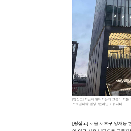
[땅집고] 지난해 현대자동차 그룹이 지분 5
스케일타워’ 빌딩. /온라인 커뮤니티
[땅집고]
서울 서초구 양재동 
역 인근 신축 빌딩으로 근무지