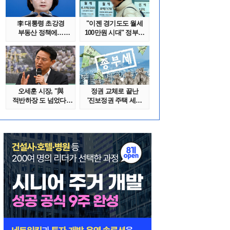
李 대통령 초강경
"이젠 경기도도 월세
부동산 정책에…
100만원 시대" 정부發
추미애 '경기도 재..
전세종말..
오세훈 시장, "與
정권 교체로 끝난
적반하장 도 넘었다"
'진보정권 주택 세금
반박한 이유는
폭탄'