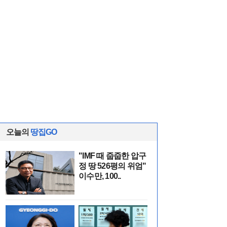
오늘의
땅집GO
"IMF 때 줍줍한 압구
정 땅 526평의 위엄"
이수만, 100..