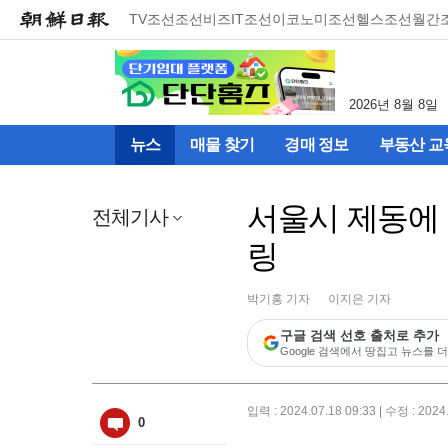
메
TV조선
조선비즈
IT조선
이코노미조선
헬스조선
월간
뉴
건
너
뛰
2026년 8월 8일
기
(컨
뉴스
매물 찾기
경매 정보
부동산 교
텐
츠
영
서울시 제동에 
역
전체기사
으
링
로
바
로
박기홍 기자
이지은 기자
이
동)
구글 검색 선호 출처로 추가
Google 검색에서 땅집고 뉴스를 더
입력 : 2024.07.18 09:33 | 수정 : 2024
0