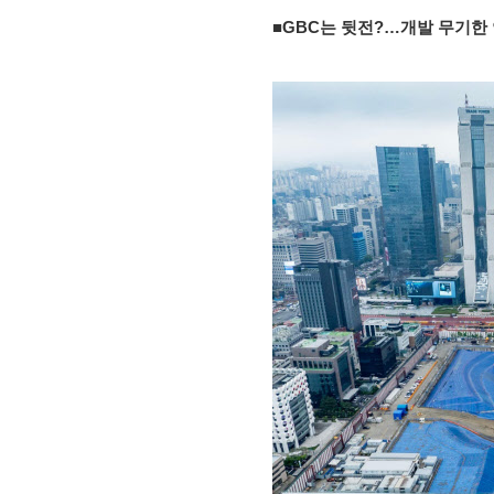
■
GBC는 뒷전?…개발 무기한