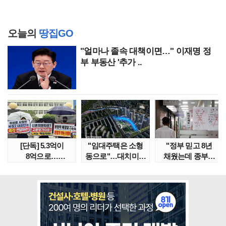
오늘의
땅집GO
"얼마나 졸속 대책이면…" 이재명 정
부 부동산 '추가 ..
[단독] 5.3억이
"임대주택은 소형
"정부 믿고 8년
8억으로…
동으로"…대치미도
채웠는데 종부세
성남복정2지구
'꼼수 소셜믹스'..
수천만원 뛰어"
본청약 분..
임대..