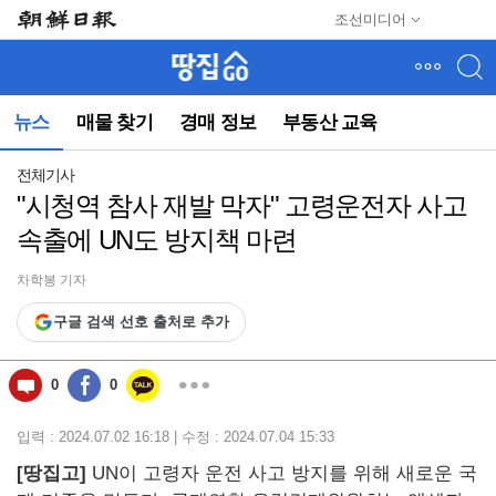
메
조선미디어
뉴
건
너
뛰
뉴스
매물 찾기
경매 정보
부동산 교육
기
(컨
텐
전체기사
츠
"시청역 참사 재발 막자" 고령운전자 사고
영
속출에 UN도 방지책 마련
역
으
로
차학봉 기자
바
구글 검색 선호 출처로 추가
로
이
동)
0
0
입력 : 2024.07.02 16:18 | 수정 : 2024.07.04 15:33
[땅집고]
UN이 고령자 운전 사고 방지를 위해 새로운 국