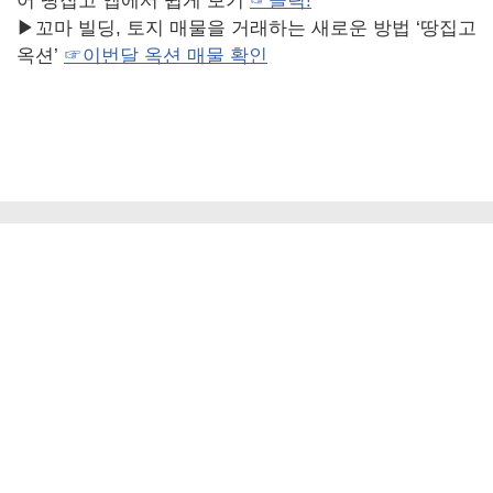
어 땅집고 앱에서 쉽게 보기
☞
클릭
!
▶꼬마 빌딩, 토지 매물을 거래하는 새로운 방법 ‘땅집고
옥션’
☞
이번달
옥션
매물
확인