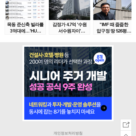
목동 준신축 빌라를
감정가 4.7억 '수원
"IMF 때 줍줍한
3억대에…'HUG
서수원자이'
압구정 땅 526평의
말소확약' 서울 빌..
낙찰가는?
위엄" 이수만, 100..
땅집고옥..
개인정보처리방침