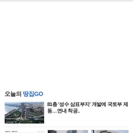
오늘의
땅집GO
81층 '성수 삼표부지' 개발에 국토부 제
동…연내 착공..