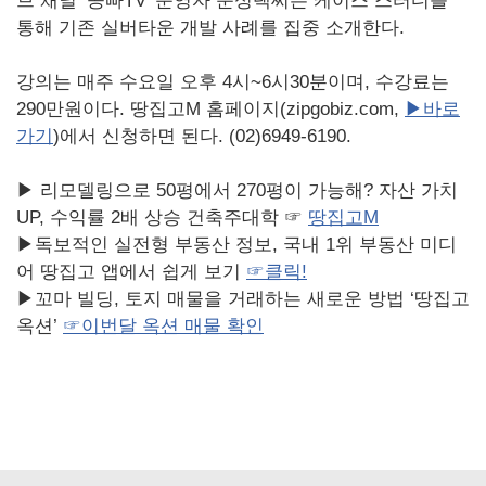
브 채널 ‘공빠TV’ 운영자 문성택씨는 케이스 스터디를
통해 기존 실버타운 개발 사례를 집중 소개한다.
강의는 매주 수요일 오후 4시~6시30분이며, 수강료는
290만원이다.
땅집고M 홈페이지(zipgobiz.com
,
▶바로
가기
)
에서 신청하면 된다. (02)6949-6190.
▶ 리모델링으로 50평에서 270평이 가능해? 자산 가치
UP, 수익률 2배 상승 건축주대학 ☞
땅집고M
▶독보적인 실전형 부동산 정보, 국내 1위 부동산 미디
어 땅집고 앱에서 쉽게 보기
☞
클릭!
▶꼬마 빌딩, 토지 매물을 거래하는 새로운 방법 ‘땅집고
옥션’
☞
이번달
옥션
매물
확인