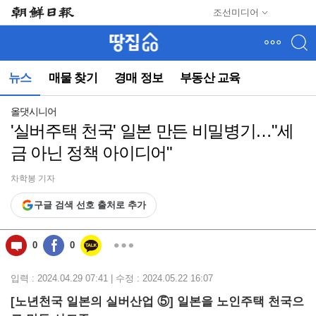
메
조선미디어
뉴
건
너
뛰
뉴스
매물 찾기
경매 정보
부동산 교육
기
(컨
텐
올댓시니어
츠
'실버주택 천국' 일본 만든 비밀병기…"세
영
금 아닌 정책 아이디어"
역
으
로
차학봉 기자
바
구글 검색 선호 출처로 추가
로
이
동)
0
0
입력 : 2024.04.29 07:41 | 수정 : 2024.05.22 16:07
[노년천국 일본의 실버산업 ⑤] 일본을 노인주택 천국으