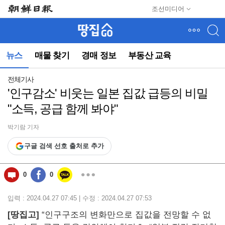
메
조선미디어
뉴
건
너
뛰
뉴스
매물 찾기
경매 정보
부동산 교육
기
(컨
텐
전체기사
츠
'인구감소' 비웃는 일본 집값 급등의 비밀
영
"소득, 공급 함께 봐야"
역
으
로
박기람 기자
바
구글 검색 선호 출처로 추가
로
이
동)
0
0
입력 : 2024.04.27 07:45 | 수정 : 2024.04.27 07:53
[
땅집고]
“인구구조의 변화만으로 집값을 전망할 수 없