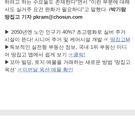
하려고 하는 수요들도 존재한다”면서 “이런 부분에 대해
서도 실거주 요건 완화가 필요하다”고 말했다.
/
박기람
땅집고 기자 pkram@chosun.com
▶ 2050년엔 노인 인구가 40%? 초고령화로 실버 주거
시설이 뜬다! 시니어 주거 및 케어시설 개발 ☞
땅집고M
▶독보적인 실전형 부동산 정보, 국내 1위 부동산 미디
어 땅집고 앱에서 쉽게 보기
☞
클릭!
▶꼬마 빌딩, 토지 매물을 거래하는 새로운 방법 ‘땅집고
옥션’
☞
이번달
옥션
매물
확인