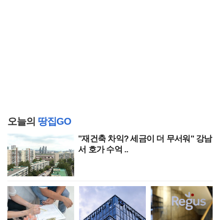
오늘의
땅집GO
"재건축 차익? 세금이 더 무서워" 강남
서 호가 수억 ..