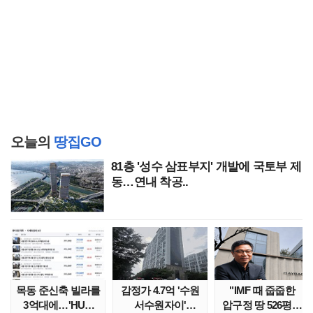
오늘의
땅집GO
81층 '성수 삼표부지' 개발에 국토부 제
동…연내 착공..
목동 준신축 빌라를
감정가 4.7억 '수원
"IMF 때 줍줍한
3억대에…'HUG
서수원자이'
압구정 땅 526평의