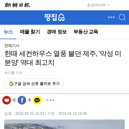
메
조선미디어
뉴
건
너
뛰
뉴스
매물 찾기
경매 정보
부동산 교육
기
(컨
텐
전체기사
츠
한때 세컨하우스 열풍 불던 제주, '악성 미
영
분양' 역대 최고치
역
으
로
박기홍 기자
바
구글 검색 선호 출처로 추가
로
이
동)
0
0
입력 : 2024.04.10 16:03 | 수정 : 2024.04.10 16:06