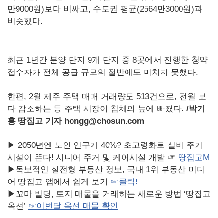
만9000원)보다 비싸고, 수도권 평균(2564만3000원)과
비슷했다.
최근 1년간 분양 단지 9개 단지 중 8곳에서 진행한 청약
접수자가 전체 공급 규모의 절반에도 미치지 못했다.
한편, 2월 제주 주택 매매 거래량도 513건으로, 전월 보
다 감소하는 등 주택 시장이 침체의 늪에 빠졌다.
/
박기
홍 땅집고 기자 hongg@chosun.com
▶ 2050년엔 노인 인구가 40%? 초고령화로 실버 주거
시설이 뜬다! 시니어 주거 및 케어시설 개발 ☞
땅집고M
▶독보적인 실전형 부동산 정보, 국내 1위 부동산 미디
어 땅집고 앱에서 쉽게 보기
☞
클릭!
▶꼬마 빌딩, 토지 매물을 거래하는 새로운 방법 ‘땅집고
옥션’
☞
이번달
옥션
매물
확인