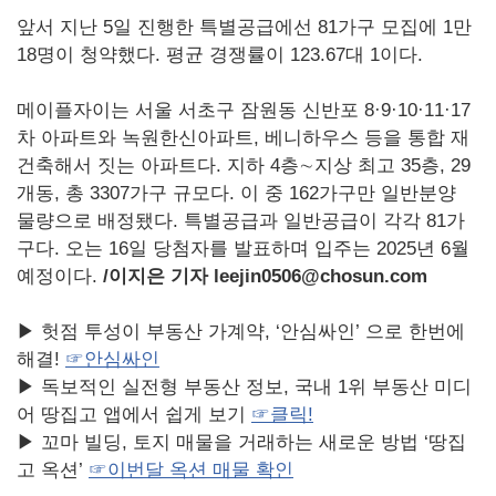
앞서 지난 5일 진행한 특별공급에선 81가구 모집에 1만
18명이 청약했다. 평균 경쟁률이 123.67대 1이다.
메이플자이는 서울 서초구 잠원동 신반포 8·9·10·11·17
차 아파트와 녹원한신아파트, 베니하우스 등을 통합 재
건축해서 짓는 아파트다. 지하 4층∼지상 최고 35층, 29
개동, 총 3307가구 규모다. 이 중 162가구만 일반분양
물량으로 배정됐다. 특별공급과 일반공급이 각각 81가
구다. 오는 16일 당첨자를 발표하며 입주는 2025년 6월
예정이다.
/
이지은 기자 leejin0506@chosun.com
▶ 헛점 투성이 부동산 가계약, ‘안심싸인’ 으로 한번에
해결!
☞안심싸인
▶ 독보적인 실전형 부동산 정보, 국내 1위 부동산 미디
어 땅집고 앱에서 쉽게 보기
☞
클릭!
▶ 꼬마 빌딩, 토지 매물을 거래하는 새로운 방법 ‘땅집
고 옥션’
☞
이번달
옥션
매물
확인