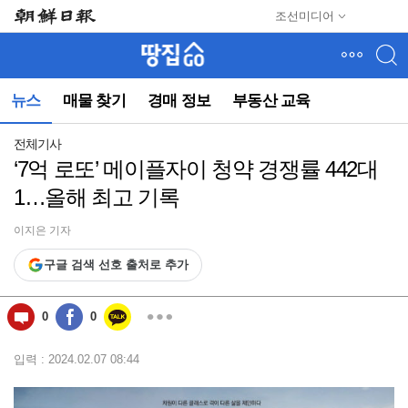
메
조선미디어
뉴
건
너
뛰
뉴스
매물 찾기
경매 정보
부동산 교육
기
(컨
텐
전체기사
츠
‘7억 로또’ 메이플자이 청약 경쟁률 442대
영
1…올해 최고 기록
역
으
로
이지은 기자
바
구글 검색 선호 출처로 추가
로
이
동)
0
0
입력 : 2024.02.07 08:44