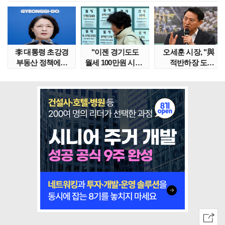
李 대통령 초강경
"이젠 경기도도
오세훈 시장, "與
부동산 정책에…
월세 100만원 시대"
적반하장 도
추미애 '경기도 재..
정부發 전세종말..
넘었다" 반박한
이유는