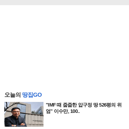
오늘의
땅집GO
"IMF 때 줍줍한 압구정 땅 526평의 위
엄" 이수만, 100..