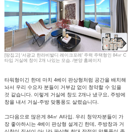
[땅집고] ‘서광교 한라비발디 레이크포레’ 주력 주택형인 84㎡ C
타입 거실에 창이 2개 나있는 모습. /분양 홈페이지
타워형이긴 한데 마치 4베이 판상형처럼 공간을 배치해
놔서 우리 수요자 분들이 거부감 없이 청약할 수 있을
것 같습니다. 이렇게 거실에 창도 2개나 냈구요, 주방에
창을 내서 거실-주방 맞통풍도 살렸습니다.
그다음으로 많은게 84㎡ A타입. 우리 청약자분들이 가
장 좋아하시는 4베이 판상형 설계긴 한데, 주방창과 거
실창이 직선이 아니라 판상형 최대 장점인 맞통풍이 좀