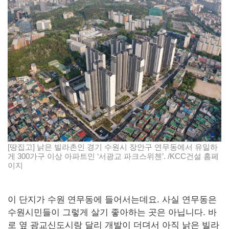
[땅집고] 낡은 빌라촌인 경기 수원시 장안구 연무동에서 유일하
게 300가구 이상 아파트인 ‘서광교 파크스위첸’. /KCC건설 홈페
이지
이 단지가 수원 연무동에 들어서는데요. 사실 연무동은
수원시민들이 그렇게 살기 좋아하는 곳은 아닙니다. 바
로 옆 광교신도시랑 달리 개발이 더뎌서 아직 낡은 빌라