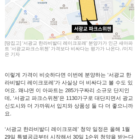
[땅집고] ‘서광교 한라비발디 레이크포레’ 분양가가 인근 새아파
트 ‘서광교파크스위첸’ 가격보다 비싸다는 평가가 나온다. /이지
은 기자
이렇게 가격이 비슷하다면 이번에 분양하는 ‘서광교 한
라비발디 레이크포레’가 사실상 더 비싸다고 볼 수도 있
어요. 왜냐면 이 아파트는 285가구짜리 소규모 단지인
데, ‘서광교 파크스위첸’은 1130가구로 대단지면서 광교
신도시와 더 가까워서 입지와 상품성 둘 다 더 좋으니까
요.
‘서광교 한라비발디 레이크포레’ 청약 일정은 올해 1월
29일 특별공급부터 시작해서 30일 1순위 청약을 받는다