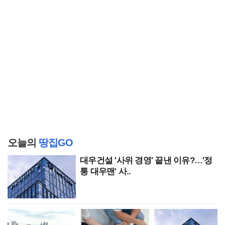
오늘의
땅집GO
대우건설 '사위 경영' 끝낸 이유?…'정
통 대우맨' 사..