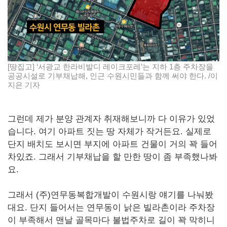
[땅집고] ‘서광교 한라비발디 레이크포레’는 지하 1층 주차장을
공공시설로 기부채납해, 인근 수원시민들과 함께 써야 한다. /이
지은 기자
그런데 제가 분양 관계자 취재해보니까 다 이유가 있었
습니다. 여기 아파트 짓는 땅 자체가 작거든요. 실제로
단지 배치도 보시면 부지에 아파트 건물이 거의 꽉 들어
차있죠. 그래서 기부채납을 할 만한 땅이 좀 부족했나봐
요.
그래서 (주)연무동복합개발이 수원시랑 얘기를 나눠봤
대요. 단지 들어서는 연무동이 낡은 빌라촌이라 주차장
이 부족해서 맨날 골목마다 불법주차로 길이 꽉 막히니