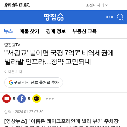
메
조선미디어
뉴
건
너
뛰
뉴스
매물 찾기
경매 정보
부동산 교육
기
(컨
텐
땅집고TV
츠
"'서광교' 붙이면 국평 7억?" 비역세권에
영
빌라밭 인프라…청약 고민되네
역
으
로
이지은 기자
바
구글 검색 선호 출처로 추가
로
이
동)
0
0
입력 : 2024.01.27 07:30
[영상뉴스] "이름은 레이크포레인데 빌라 뷰?" 주차장