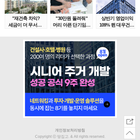
"재건축 차익?
"30만원 돌려줘"
상반기 영업이익
세금이 더 무서워"
머리 아픈 단기임대
109% 뛴 대우건설,
강남서 호가 수억 ..
보증금 분쟁 막..
주가는 '고점 대..
개인정보처리방침
Copyright ⓒ 땅집고. & All rights reserved.