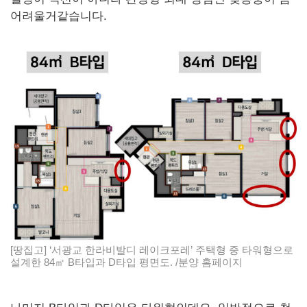
어려울거같습니다.
[땅집고] ‘서광교 한라비발디 레이크포레’ 주택형 중 타워형으로
설계한 84㎡ B타입과 D타입 평면도. /분양 홈페이지