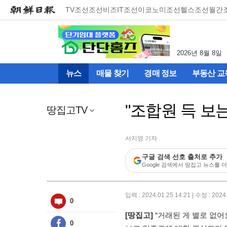
메
TV조선
조선비즈
IT조선
이코노미조선
헬스조선
월간
뉴
건
너
뛰
2026년 8월 8일
기
(컨
뉴스
매물 찾기
경매 정보
부동산 교
텐
츠
영
"조합원 득 보
역
땅집고TV
으
로
바
서지영 기자
로
구글 검색 선호 출처로 추가
이
Google 검색에서 땅집고 뉴스를 더
동)
입력 : 2024.01.25 14:21 | 수정 : 2024
0
[땅집고]
“거래된 게 별로 없어
0