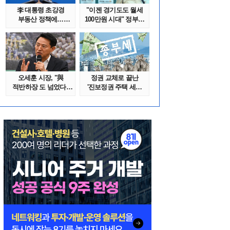
李 대통령 초강경
"이젠 경기도도 월세
부동산 정책에…
100만원 시대" 정부發
추미애 '경기도 재..
전세종말..
오세훈 시장, "與
정권 교체로 끝난
적반하장 도 넘었다"
'진보정권 주택 세금
반박한 이유는
폭탄'