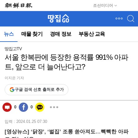
메
조선미디어
뉴
건
너
뛰
뉴스
매물 찾기
경매 정보
부동산 교육
기
(컨
텐
땅집고TV
츠
서울 한복판에 등장한 용적률 991% 아파
영
트, 앞으로 더 늘어난다고?
역
으
로
이지은 기자
바
구글 검색 선호 출처로 추가
로
이
동)
0
0
입력 : 2024.01.25 07:30
[영상뉴스] ‘닭장’, ‘벌집’ 조롱 쏟아져도…빽빽한 아파