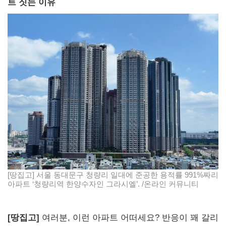
트 짓는 이유
[땅집고] 서울 동대문구 청량리 일대에 준공한 용적률 991%짜리
아파트 ‘청량리역 한양수자인 그라시엘’. /온라인 커뮤니티
[땅집고]
여러분, 이런 아파트 어떠세요? 반응이 꽤 갈리