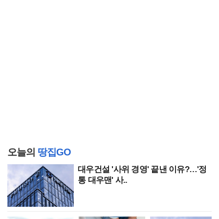
오늘의
땅집GO
대우건설 '사위 경영' 끝낸 이유?…'정
통 대우맨' 사..