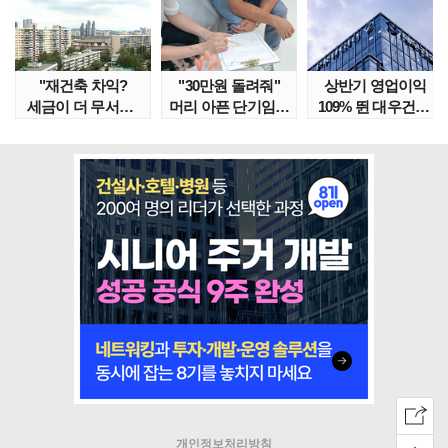
"재건축 차익?
"30만원 돌려줘"
상반기 영업이익
세금이 더 무서워"
머리 아픈 단기임대
109% 뛴 대우건설,
강남서 호가 수억 ..
보증금 분쟁 막..
주가는 '고점 대..
개인정보처리방침