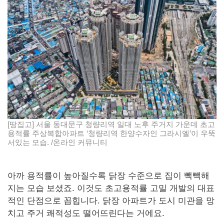
[땅집고] 서울 동대문구 청량리역 일대 노후 주거지 가운데 초고
용적률 주상복합아파트 ‘청량리역 한양수자인 그라시엘’이 우뚝
서있는 모습. /온라인 커뮤니티
아까 용적률이 높아질수록 닭장 수준으로 집이 빽빽해
지는 모습 보셨죠. 이것도 초고용적률 고밀 개발의 대표
적인 단점으로 꼽힙니다. 닭장 아파트가 도시 미관을 망
치고 주거 쾌적성도 떨어뜨린다는 거에요.