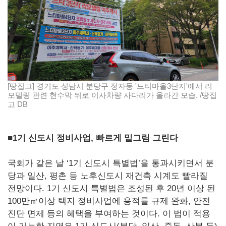
[땅집고] 경기도 성남시 분당구 정자동 '느티마을3단지'에서 리
모델링 관련 현수막 뒤로 이사차량 사다리가 올라간 모습. /땅집
고 DB
■1기 신도시 정비사업, 빠르게 밑그림 그린다
국회가 같은 날 ‘1기 신도시 특별법’을 통과시키면서 분
당과 일산, 평촌 등 노후신도시 재건축 시계도 빨라질
전망이다. 1기 신도시 특별법은 조성된 후 20년 이상 된
100만㎡이상 택지 정비사업에 용적률 규제 완화, 안전
진단 면제 등의 혜택을 부여하는 것이다. 이 법이 적용