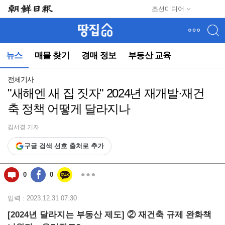
메
조선미디어
뉴
건
너
뛰
뉴스
매물 찾기
경매 정보
부동산 교육
기
(컨
텐
전체기사
츠
"새해엔 새 집 짓자" 2024년 재개발·재건
영
축 정책 어떻게 달라지나
역
으
로
김서경 기자
바
구글 검색 선호 출처로 추가
로
이
동)
0
0
입력 : 2023.12.31 07:30
[2024년 달라지는 부동산 제도] ② 재건축 규제 완화책