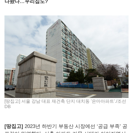
나왔다…우리집도?
[땅집고] 서울 강남 대표 재건축 단지 대치동 '은마아파트'./조선
DB
[땅집고]
2023년 하반기 부동산 시장에선 ‘공급 부족’ 공