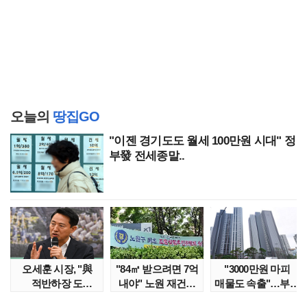
오늘의
땅집GO
"이젠 경기도도 월세 100만원 시대" 정
부發 전세종말..
오세훈 시장, "與
"84㎡ 받으려면 7억
"3000만원 마피
적반하장 도
내야" 노원 재건축
매물도 속출"…부산
넘었다" 반박한
단지서 고령 ..
대단지서도 잔금..