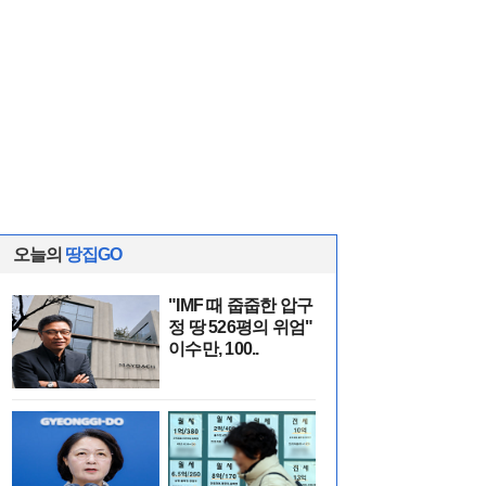
오늘의
땅집GO
"IMF 때 줍줍한 압구
정 땅 526평의 위엄"
이수만, 100..