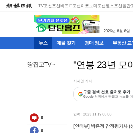
메
TV조선
조선비즈
IT조선
이코노미조선
헬스조선
월간
뉴
건
너
뛰
2026년 8월 8일
기
(컨
뉴스
매물 찾기
경매 정보
부동산 교
텐
츠
영
"연봉 23년 모
역
땅집고TV
으
로
바
서지영 기자
로
구글 검색 선호 출처로 추가
이
Google 검색에서 땅집고 뉴스를 더
동)
입력 : 2023.11.19 08:00
0
[인터뷰] 박은정 감정평가사 (상
0