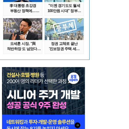
李 대통령 초강경
"이젠 경기도도 월세
부동산 정책에…
100만원 시대" 정부發
추미애 '경기도 재..
전세종말..
오세훈 시장, "與
정권 교체로 끝난
적반하장 도 넘었다"
'진보정권 주택 세금
반박한 이유는
폭탄'