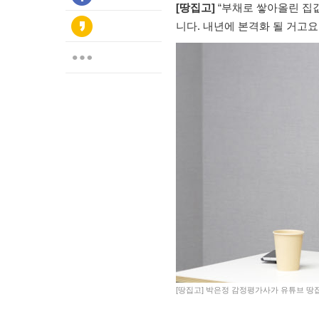
[
땅집고]
“부채로 쌓아올린 집값
니다. 내년에 본격화 될 거고요.
[땅집고] 박은정 감정평가사가 유튜브 땅집