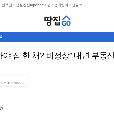
조선
주간조선
월간산
topclass
여성조선
어린이조선일보
육
아야 집 한 채? 비정상" 내년 부동
 자주 볼 수 있습니다.
)