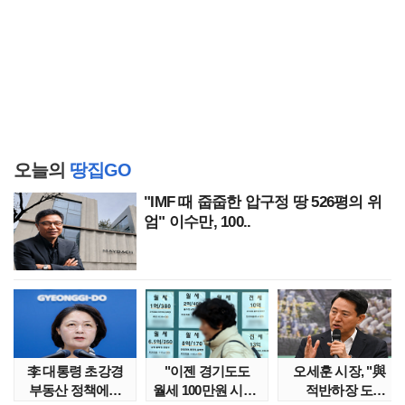
오늘의
땅집GO
"IMF 때 줍줍한 압구정 땅 526평의 위
엄" 이수만, 100..
李 대통령 초강경
"이젠 경기도도
오세훈 시장, "與
부동산 정책에…
월세 100만원 시대"
적반하장 도