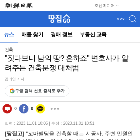
메
조선미디어
뉴
건
너
뛰
뉴스
매물 찾기
경매 정보
부동산 교육
기
(컨
텐
건축
츠
"짓다보니 남의 땅? 흔하죠" 변호사가 알
영
려주는 건축분쟁 대처법
역
으
로
김리영 기자
바
구글 검색 선호 출처로 추가
로
이
동)
0
0
입력 : 2023.11.01 10:05 | 수정 : 2023.11.01 10:51
[
땅집고]
“꼬마빌딩을 건축할 때는 시공사, 주변 민원인