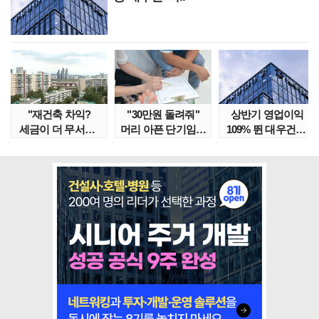
"재건축 차익?
"30만원 돌려줘"
상반기 영업이익
세금이 더 무서워"
머리 아픈 단기임대
109% 뛴 대우건설,
강남서 호가 수억 ..
보증금 분쟁 막..
주가는 '고점 대..