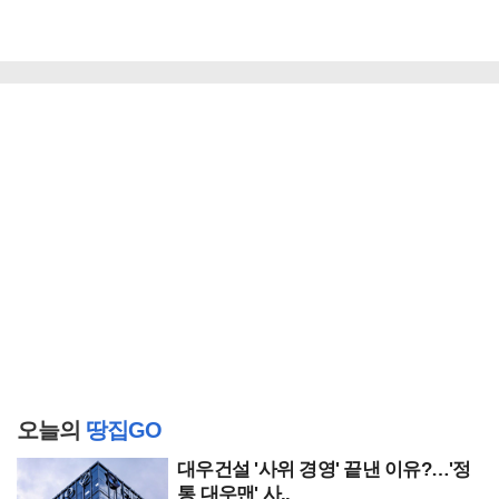
오늘의
땅집GO
대우건설 '사위 경영' 끝낸 이유?…'정
통 대우맨' 사..