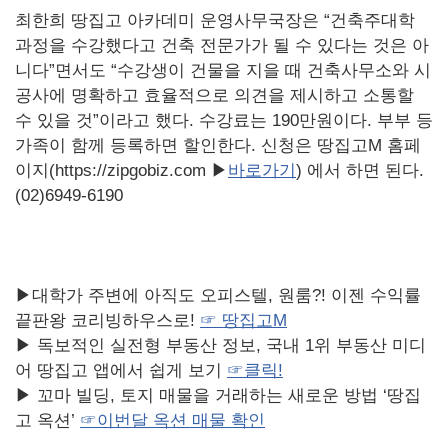
최한희 땅집고 아카데미 운영사무국장은 “건축주대학
과정을 수강했다고 건축 전문가가 될 수 있다는 것은 아
니다”면서도 “수강생이 건물을 지을 때 건축사무소와 시
공사에 명확하고 효율적으로 의견을 제시하고 소통할
수 있을 것”이라고 했다. 수강료는 190만원이다. 부부 등
가족이 함께 등록하면 할인한다. 신청은 땅집고M 홈페
이지(https://zipgobiz.com ▶
바로가기
) 에서 하면 된다.
(02)6949-6190
▶대학가 주변에 아직도 오피스텔, 원룸?! 이젠 수익률
끝판왕 코리빙하우스로!
☞ 땅집고M
▶ 독보적인 실전형 부동산 정보, 국내 1위 부동산 미디
어 땅집고 앱에서 쉽게 보기
☞
클릭!
▶ 꼬마 빌딩, 토지 매물을 거래하는 새로운 방법 ‘땅집
고 옥션’
☞
이번달
옥션
매물
확인