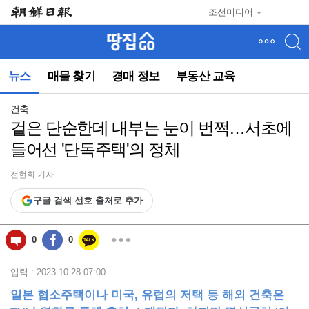
메
조선미디어
뉴
건
너
뛰
뉴스
매물 찾기
경매 정보
부동산 교육
기
(컨
텐
건축
츠
겉은 단순한데 내부는 눈이 번쩍…서초에
영
들어선 '단독주택'의 정체
역
으
로
전현희 기자
바
구글 검색 선호 출처로 추가
로
이
동)
0
0
입력 : 2023.10.28 07:00
일본 협소주택이나 미국, 유럽의 저택 등 해외 건축은