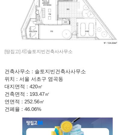
[땅집고] /ⓒ솔토지빈건축사사무소
건축사무소 : 솔토지빈건축사사무소
위치 : 서울 서초구 염곡동
대지면적 : 420㎡
건축면적 : 193.47㎡
연면적 : 252.56㎡
건폐율 : 46.06%