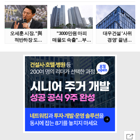
오세훈 시장, "與
"3000만원 마피
대우건설 '사위
적반하장 도
매물도 속출"…부산
경영' 끝낸
넘었다" 반박한
대단지서도 잔금..
이유?…'정통
이유는
대우맨' 사..