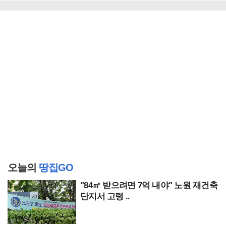
오늘의
땅집GO
"84㎡ 받으려면 7억 내야" 노원 재건축
단지서 고령 ..