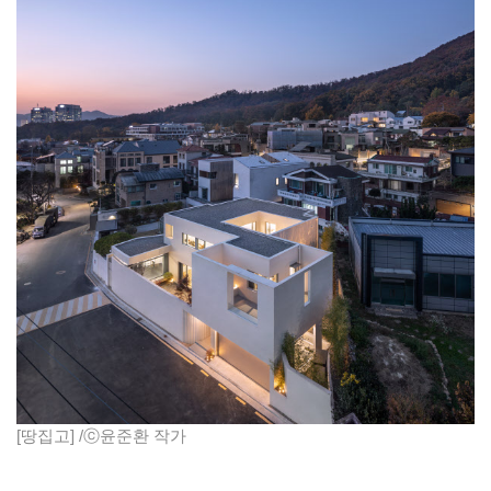
[땅집고] /ⓒ윤준환 작가