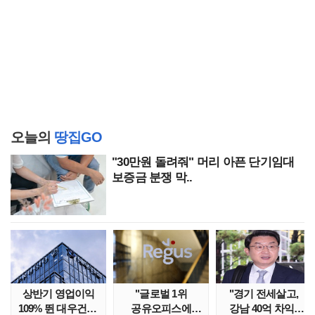
오늘의
땅집GO
"30만원 돌려줘" 머리 아픈 단기임대
보증금 분쟁 막..
상반기 영업이익
"글로벌 1위
"경기 전세살고,
109% 뛴 대우건설,
공유오피스에
강남 40억 차익"