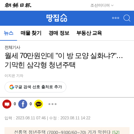
메
조선미디어
뉴
건
너
뛰
뉴스
매물 찾기
경매 정보
부동산 교육
기
(컨
텐
전체기사
츠
월세 70만원인데 "이 방 모양 실화냐?"…
영
기막힌 삼각형 청년주택
역
으
로
이지은 기자
바
구글 검색 선호 출처로 추가
로
이
동)
0
0
입력 : 2023.08.11 07:46 | 수정 : 2023.08.11 14:22