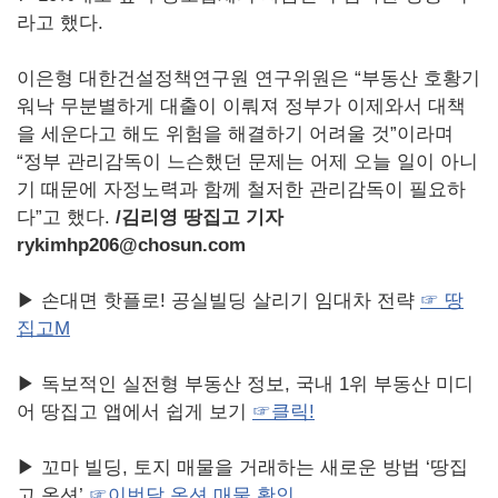
라고 했다.
이은형 대한건설정책연구원 연구위원은 “부동산 호황기
워낙 무분별하게 대출이 이뤄져 정부가 이제와서 대책
을 세운다고 해도 위험을 해결하기 어려울 것”이라며
“정부 관리감독이 느슨했던 문제는 어제 오늘 일이 아니
기 때문에 자정노력과 함께 철저한 관리감독이 필요하
다”고 했다.
/
김리영 땅집고 기자
rykimhp206@chosun.com
▶ 손대면 핫플로! 공실빌딩 살리기 임대차 전략
☞ 땅
집고M
▶ 독보적인 실전형 부동산 정보, 국내 1위 부동산 미디
어 땅집고 앱에서 쉽게 보기
☞
클릭!
▶ 꼬마 빌딩, 토지 매물을 거래하는 새로운 방법 ‘땅집
고 옥션’
☞
이번달
옥션
매물
확인