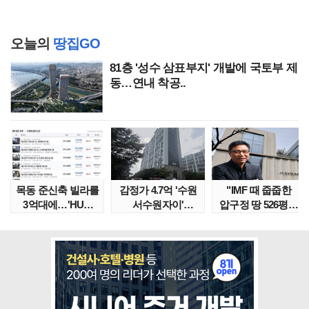
오늘의
땅집GO
81층 '성수 삼표부지' 개발에 국토부 제
동…연내 착공..
목동 준신축 빌라를
감정가 4.7억 '수원
"IMF 때 줍줍한
3억대에…'HUG
서수원자이'
압구정 땅 526평의
말소확약' 서울 빌..
낙찰가는?
위엄" 이수만, 100..
땅집고옥..