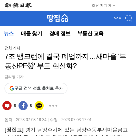
메
조선미디어
뉴
건
너
뛰
뉴스
매물 찾기
경매 정보
부동산 교육
기
(컨
텐
전체기사
츠
7조 뱅크런에 결국 폐업까지…새마을 '부
영
동산PF發' 부도 현실화?
역
으
로
김리영 기자
바
구글 검색 선호 출처로 추가
로
이
동)
0
0
입력 : 2023.07.03 16:34 | 수정 : 2023.07.03 17:01
[
땅집고]
경기 남양주시에 있는 남양주동부새마을금고