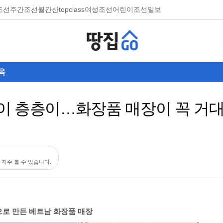
조선
주간조선
월간산
topclass
여성조선
어린이조선일보
육
이 층층이…화장품 매장이 꼭 거대
 자주 볼 수 있습니다.
)으로 만든 베트남 화장품 매장