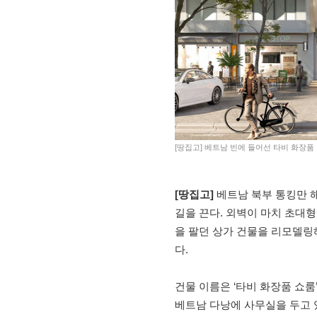
[땅집고] 베트남 빈에 들어선 타비 화장품
[땅집고]
베트남 북부 통킹만 해
길을 끈다. 외벽이 마치 초대형
을 팔던 상가 건물을 리모델링
다.
건물 이름은 ‘타비 화장품 쇼룸’(
베트남 다낭에 사무실을 두고 있