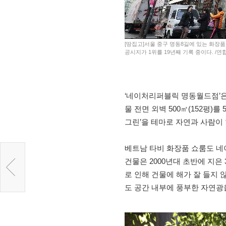
[땅집고]서울 중구 명동8길에 있는 화장품
공시지가 1위를 19년째 기록 중이다. /연
‘네이처리퍼블릭 명동월드점’은
물 전면 외벽 500㎡(152평)
그린’을 테마로 자연과 사람이 
베트남 타비 화장품 쇼룸도 
건물은 2000년대 초반에 지은
로 인해 건물에 해가 잘 들지
도 공간 내부에 풍부한 자연광