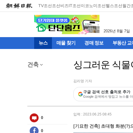
메
TV조선
조선비즈
IT조선
이코노미조선
헬스조선
월간
뉴
건
너
뛰
2026년 8월 7일
기
(컨
뉴스
매물 찾기
경매 정보
부동산 교
텐
츠
영
싱그러운 식물
역
건축
으
로
바
김리영 기자
로
구글 검색 선호 출처로 추가
이
Google 검색에서 땅집고 뉴스를 더
동)
입력 : 2023.06.25 08:45
0
[기묘한 건축] 초대형 화분(?
0