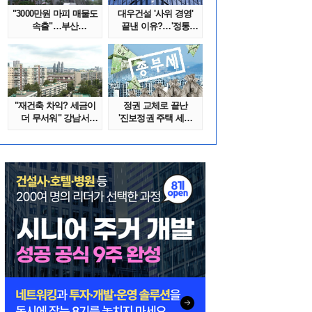
"3000만원 마피 매물도
대우건설 '사위 경영'
속출"…부산
끝낸 이유?…'정통
대단지서도 잔금..
대우맨' 사..
"재건축 차익? 세금이
정권 교체로 끝난
더 무서워" 강남서
'진보정권 주택 세금
호가 수억 ..
폭탄'