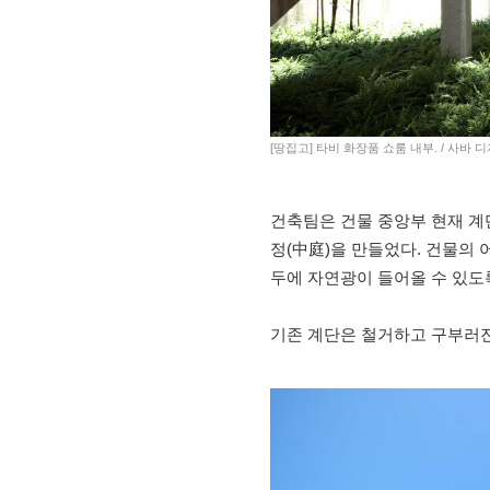
[땅집고] 타비 화장품 쇼룸 내부. / 사바
건축팀은 건물 중앙부 현재 계
정(中庭)을 만들었다. 건물의 
두에 자연광이 들어올 수 있도
기존 계단은 철거하고 구부러진