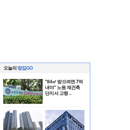
오늘의
땅집GO
"84㎡ 받으려면 7억
내야" 노원 재건축
단지서 고령 ..