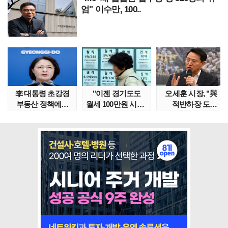
엄" 이수만, 100..
李 대통령 초강경
"이젠 경기도도
오세훈 시장, "與
부동산 정책에…
월세 100만원 시대"
적반하장 도
추미애 '경기도 재..
정부發 전세종말..
넘었다" 반박한
이유는