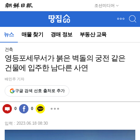
메
조선미디어
뉴
건
너
뛰
뉴스
매물 찾기
경매 정보
부동산 교육
기
(컨
텐
건축
츠
영등포세무서가 붉은 벽돌의 궁전 같은
영
건물에 입주한 남다른 사연
역
으
로
배민주 기자
바
구글 검색 선호 출처로 추가
로
이
동)
0
0
입력 : 2023.06.18 08:30