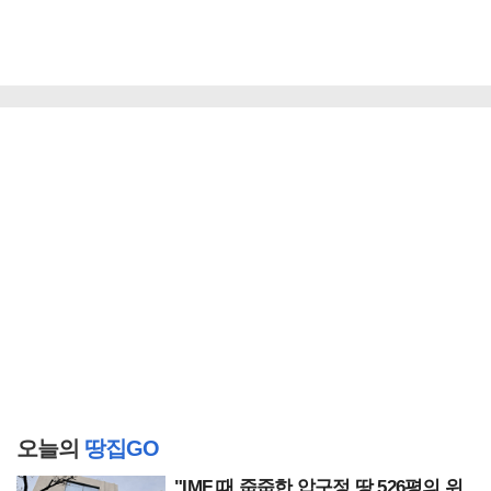
오늘의
땅집GO
"IMF 때 줍줍한 압구정 땅 526평의 위