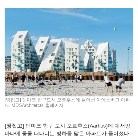
[땅집고] 덴마크 항구도시 오르후스에 들어선 아이스버그 아파
트. /JDSArchitercts 홈페이지
[땅집고]
덴마크 항구 도시 오르후스(Aarhus)에 대서양
바다에 둥둥 떠다니는 빙하를 닮은 아파트가 들어섰다.