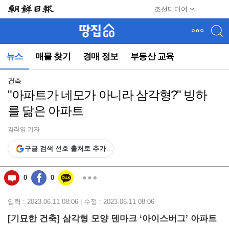
메
조선미디어
뉴
건
너
뛰
뉴스
매물 찾기
경매 정보
부동산 교육
기
(컨
텐
건축
츠
"아파트가 네모가 아니라 삼각형?" 빙하
영
를 닮은 아파트
역
으
로
김리영 기자
바
구글 검색 선호 출처로 추가
로
이
동)
0
0
입력 : 2023.06.11 08:06 | 수정 : 2023.06.11 08:06
[기묘한 건축] 삼각형 모양 덴마크 ‘아이스버그’ 아파트