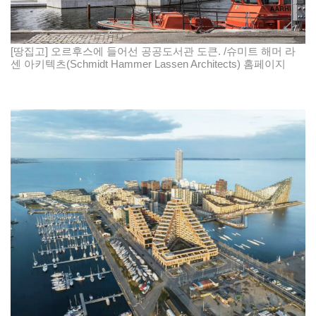
[땅집고] 오르후스에 들어선 공공도서관 도큰. /슈미트 해머 라
센 아키텍츠(Schmidt Hammer Lassen Architects) 홈페이지