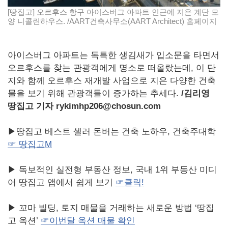
[땅집고] 오르후스 항구 아이스버그 아파트 인근에 지은 계단 모
양 니콜린하우스. /AART건축사무소(AART Architect) 홈페이지
아이스버그 아파트는 독특한 생김새가 입소문을 타면서
오르후스를 찾는 관광객에게 명소로 떠올랐는데, 이 단
지와 함께 오르후스 재개발 사업으로 지은 다양한 건축
물을 보기 위해 관광객들이 증가하는 추세다.
/
김리영
땅집고 기자 rykimhp206@chosun.com
▶땅집고 베스트 셀러 돈버는 건축 노하우, 건축주대학
☞ 땅집고M
▶ 독보적인 실전형 부동산 정보, 국내 1위 부동산 미디
어 땅집고 앱에서 쉽게 보기
☞클릭!
▶ 꼬마 빌딩, 토지 매물을 거래하는 새로운 방법 ‘땅집
고 옥션’
☞이번달 옥션 매물 확인