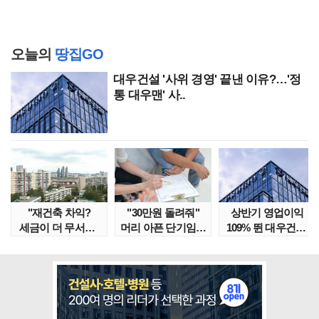
오늘의
땅집GO
대우건설 '사위 경영' 끝낸 이유?…'정
통 대우맨' 사..
"재건축 차익?
"30만원 돌려줘"
상반기 영업이익
세금이 더 무서워"
머리 아픈 단기임대
109% 뛴 대우건설,
강남서 호가 수억 ..
보증금 분쟁 막..
주가는 '고점 대..