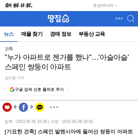
메
조선미디어
뉴
건
너
뛰
뉴스
매물 찾기
경매 정보
부동산 교육
기
(컨
텐
건축
츠
"누가 아파트로 젠가를 했나"…'아슬아슬'
영
스페인 쌍둥이 아파트
역
으
로
김리영 기자
바
구글 검색 선호 출처로 추가
로
이
동)
0
0
입력 : 2023.05.05 10:28 | 수정 : 2023.05.08 18:02
[기묘한 건축] 스페인 발렌시아에 들어선 쌍둥이 아파트