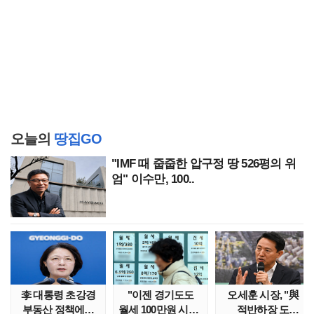
오늘의
땅집GO
"IMF 때 줍줍한 압구정 땅 526평의 위
엄" 이수만, 100..
李 대통령 초강경
"이젠 경기도도
오세훈 시장, "與
부동산 정책에…
월세 100만원 시대"
적반하장 도