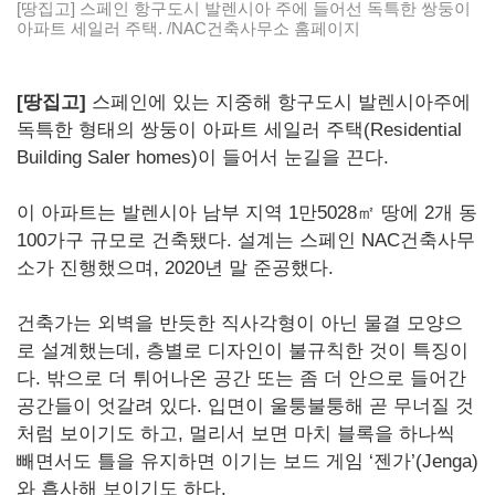
[땅집고] 스페인 항구도시 발렌시아 주에 들어선 독특한 쌍둥이
아파트 세일러 주택. /NAC건축사무소 홈페이지
[땅집고]
스페인에 있는 지중해 항구도시 발렌시아주에
독특한 형태의 쌍둥이 아파트 세일러 주택(Residential
Building Saler homes)이 들어서 눈길을 끈다.
이 아파트는 발렌시아 남부 지역 1만5028㎡ 땅에 2개 동
100가구 규모로 건축됐다. 설계는 스페인 NAC건축사무
소가 진행했으며, 2020년 말 준공했다.
건축가는 외벽을 반듯한 직사각형이 아닌 물결 모양으
로 설계했는데, 층별로 디자인이 불규칙한 것이 특징이
다. 밖으로 더 튀어나온 공간 또는 좀 더 안으로 들어간
공간들이 엇갈려 있다. 입면이 울퉁불퉁해 곧 무너질 것
처럼 보이기도 하고, 멀리서 보면 마치 블록을 하나씩
빼면서도 틀을 유지하면 이기는 보드 게임 ‘젠가’(Jenga)
와 흡사해 보이기도 하다.