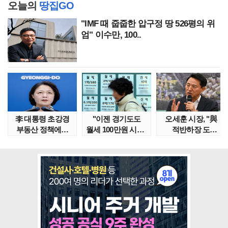
오늘의
땅집GO
"IMF 때 줍줍한 압구정 땅 526평의 위
엄" 이수만, 100..
李 대통령 초강경
"이젠 경기도도
오세훈 시장, "與
부동산 정책에…
월세 100만원 시대"
적반하장 도
추미애 '경기도 재..
정부發 전세종말..
넘었다" 반박한
이유는