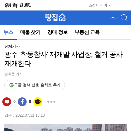
메
조선미디어
뉴
건
너
뛰
뉴스
매물 찾기
경매 정보
부동산 교육
기
(컨
텐
전체기사
츠
광주 '학동참사' 재개발 사업장, 철거 공사
영
재개한다
역
으
로
손희문 기자
바
구글 검색 선호 출처로 추가
로
이
동)
0
0
입력 : 2022.07.31 13:18