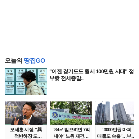
오늘의
땅집GO
"이젠 경기도도 월세 100만원 시대" 정
부發 전세종말..
오세훈 시장, "與
"84㎡ 받으려면 7억
"3000만원 마피
적반하장 도
내야" 노원 재건축
매물도 속출"…부산