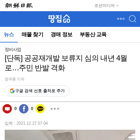
메
조선미디어
뉴
건
너
뛰
뉴스
매물 찾기
경매 정보
부동산 교육
기
(컨
텐
정비사업
츠
[단독] 공공재개발 보류지 심의 내년 4월
영
로…주민 반발 격화
역
으
로
장귀용 기자
바
구글 검색 선호 출처로 추가
로
이
동)
0
0
입력 : 2021.12.27 07:04