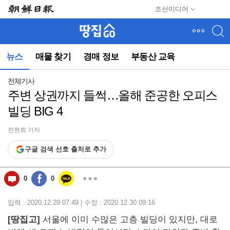
메
조선미디어
뉴
건
너
뛰
뉴스
매물 찾기
경매 정보
부동산 교육
기
(컨
텐
전체기사
츠
주변 상권까지 들썩…올해 준공한 오피스
영
빌딩 BIG 4
역
으
로
전현희 기자
바
구글 검색 선호 출처로 추가
로
이
동)
0
0
입력 : 2020.12.29 07:49 | 수정 : 2020.12.30 09:16
[땅집고]
서울에 이미 수많은 고층 빌딩이 있지만, 대로