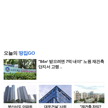
오늘의
땅집GO
"84㎡ 받으려면 7억 내야" 노원 재건축
단지서 고령 ..
부산서도 아파트
대우건설 '사위
"재건축 차익?