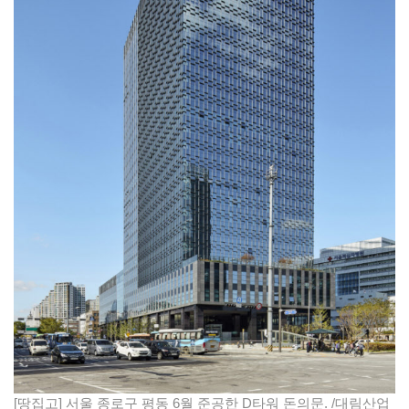
[땅집고] 서울 종로구 평동 6월 준공한 D타워 돈의문. /대림산업