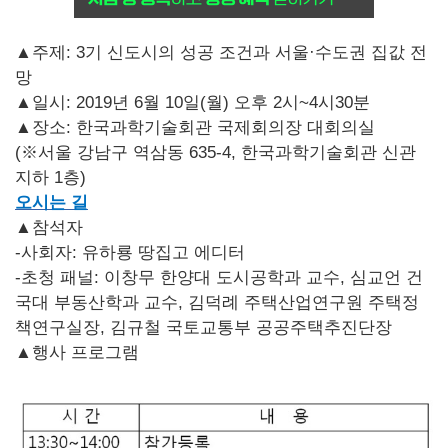
▲주제: 3기 신도시의 성공 조건과 서울·수도권 집값 전
망
▲일시: 2019년 6월 10일(월) 오후 2시~4시30분
▲장소: 한국과학기술회관 국제회의장 대회의실
(※서울 강남구 역삼동 635-4, 한국과학기술회관 신관
지하 1층)
오시는
길
▲참석자
-사회자: 유하룡 땅집고 에디터
-초청 패널: 이창무 한양대 도시공학과 교수, 심교언 건
국대 부동산학과 교수, 김덕례 주택산업연구원 주택정
책연구실장, 김규철 국토교통부 공공주택추진단장
▲행사 프로그램