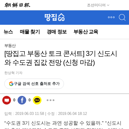
메
조선미디어
뉴
건
너
뛰
뉴스
매물 찾기
경매 정보
부동산 교육
기
(컨
텐
부동산
츠
[땅집고 부동산 토크 콘서트] 3기 신도시
영
와 수도권 집값 전망 (신청 마감)
역
으
로
한상혁 기자
바
구글 검색 선호 출처로 추가
로
이
동)
0
0
입력 : 2019.06.03 11:58 | 수정 : 2019.06.04 18:12
“수도권 3기 신도시는 과연 성공할 수 있을까.” “신도시