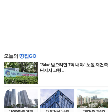
오늘의
땅집GO
"84㎡ 받으려면 7억 내야" 노원 재건축
단지서 고령 ..
"3000만원 마피
대우건설 '사위
"재건축 차익?