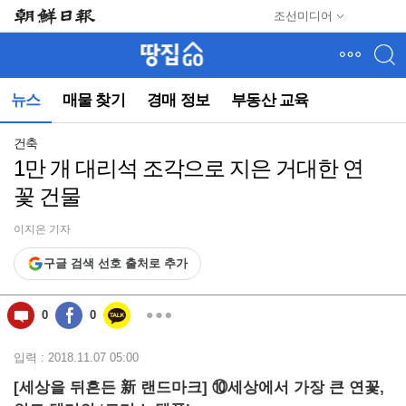
메
조선미디어
뉴
건
너
뛰
뉴스
매물 찾기
경매 정보
부동산 교육
기
(컨
텐
건축
츠
1만 개 대리석 조각으로 지은 거대한 연
영
꽃 건물
역
으
로
이지은 기자
바
구글 검색 선호 출처로 추가
로
이
동)
0
0
입력 : 2018.11.07 05:00
[세상을 뒤흔든 新 랜드마크] ⑩세상에서 가장 큰 연꽃,