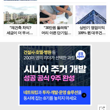
"재건축 차익?
"30만원 돌려줘"
상반기 영업이익
세금이 더 무서워"
머리 아픈 단기임대
109% 뛴 대우건설,
강남서 호가 수억 ..
보증금 분쟁 막..
주가는 '고점 대..