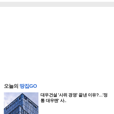
오늘의
땅집GO
대우건설 '사위 경영' 끝낸 이유?…'정
통 대우맨' 사..