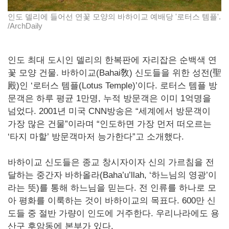
인도 델리에 들어선 연꽃 모양의 바하이교 예배당 '로터스 템플'.
/ArchDaily
인도 최대 도시인 델리의 한복판에 자리잡은 순백색 연
꽃 모양 건물. 바하이교(Bahai敎) 신도들을 위한 성전(聖
殿)인 ‘로터스 템플(Lotus Temple)’이다. 로터스 템플 방
문객은 하루 평균 1만명, 누적 방문객은 이미 1억명을
넘었다. 2001년 미국 CNN방송은 “세계에서 방문객이
가장 많은 건물”이라며 “인도하면 가장 먼저 떠오르는
‘타지 마할’ 방문객마저 능가한다”고 소개했다.
바하이교 신도들은 종교 창시자이자 신의 가르침을 전
달하는 중간자 바하올라(Baha’u’llah, ‘하느님의 영광’이
라는 뜻)를 통해 하느님을 믿는다. 전 인류를 하나로 모
아 평화를 이룩하는 것이 바하이교의 목표다. 600만 신
도들 중 절반 가량이 인도에 거주한다. 우리나라에도 용
산구 후암동에 본부가 있다.