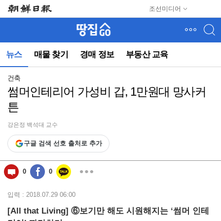
메
조선미디어
뉴
건
너
뛰
뉴스
매물 찾기
경매 정보
부동산 교육
기
(컨
텐
건축
츠
썸머인테리어 가성비 갑, 1만원대 망사커
영
튼
역
으
로
강은정 백석대 교수
바
구글 검색 선호 출처로 추가
로
이
동)
0
0
입력 : 2018.07.29 06:00
[All that Living] ⑥보기만 해도 시원해지는 ‘썸머 인테