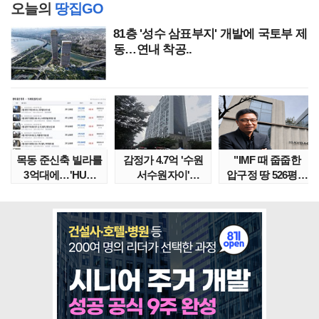
오늘의
땅집GO
81층 '성수 삼표부지' 개발에 국토부 제
동…연내 착공..
목동 준신축 빌라를
감정가 4.7억 '수원
"IMF 때 줍줍한
3억대에…'HUG
서수원자이'
압구정 땅 526평의
말소확약' 서울 빌..
낙찰가는?
위엄" 이수만, 100..
땅집고옥..