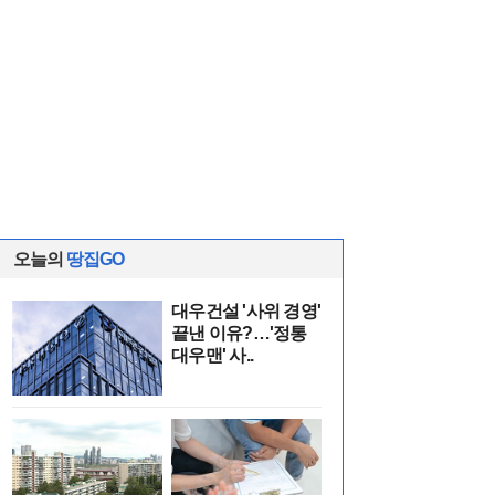
오늘의
땅집GO
대우건설 '사위 경영'
끝낸 이유?…'정통
대우맨' 사..