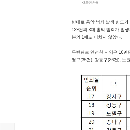
·KB국민은행
반대로 흉악 범죄 발생 빈도가 
129건의 3대 흉악 범죄가 발생
분의 1에도 미치지 않았다.
두번째로 안전한 지역은 10만명
평구(35건), 강동구(36건), 노