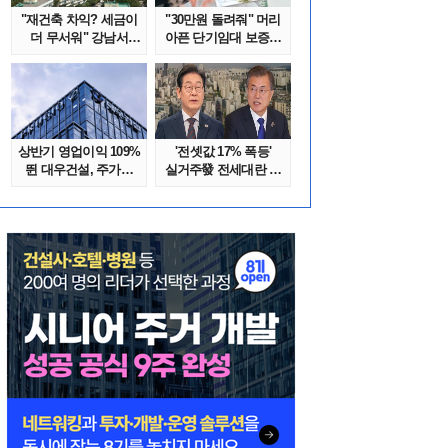
"재건축 차익? 세금이
"30만원 돌려줘" 머리
더 무서워" 강남서
아픈 단기임대 보증금
호가 수억 ..
분쟁 막..
상반기 영업이익 109%
'전셋값 17% 폭등'
뛴 대우건설, 주가는
실거주發 전세대란 또
'고점 대..
오나