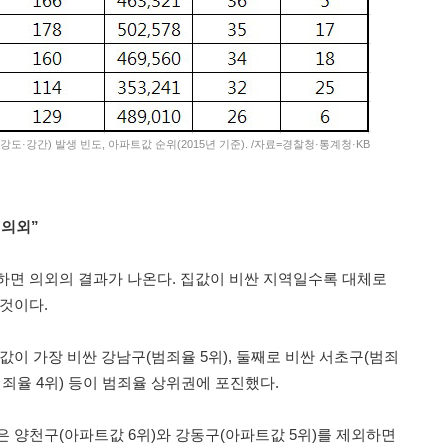
강도·강간) 발생 빈도, 아파트값 순위(2015년 기준). /자료=경찰청·통계청·KB
“의외”
하면 의외의 결과가 나온다. 집값이 비싼 지역일수록 대체로
 것이다.
 값이 가장 비싼 강남구(범죄율 5위), 둘째로 비싼 서초구(범죄
범죄율 4위) 등이 범죄율 상위권에 포진했다.
은 양천구(아파트값 6위)와 강동구(아파트값 5위)를 제외하면