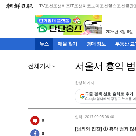
메
TV조선
조선비즈
IT조선
이코노미조선
헬스조선
월간
뉴
건
너
뛰
2026년 8월 6일
기
(컨
뉴스
매물 찾기
경매 정보
부동산 교
텐
츠
영
서울서 흉악 범죄
역
전체기사
으
로
바
한상혁 기자
로
구글 검색 선호 출처로 추가
이
Google 검색에서 땅집고 뉴스를 더
동)
입력 : 2017.09.05 06:40
0
[범죄와 집값] ① 흉악 범죄 많
0