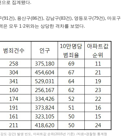
5건으로 집계됐다.
1건), 용산구(86건), 강남구(83건), 영등포구(79건), 마포구
지역은 모두 1·2위와는 상당한 격차를 보였다.
강도·강간) 발생 빈도, 아파트값 순위(2015년 기준). /자료=경찰청·통계청