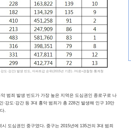
강도·강간) 발생 빈도, 아파트값 순위(2015년 기준). /자료=경찰청·통계청
흉악 범죄 발생 빈도가 가장 높은 지역은 도심권인 종로구로 나
인·강도·강간 등 3대 흉악 범죄가 총 228건 발생해 인구 10만
다.
시 도심권인 중구였다. 중구는 2015년에 135건의 3대 범죄