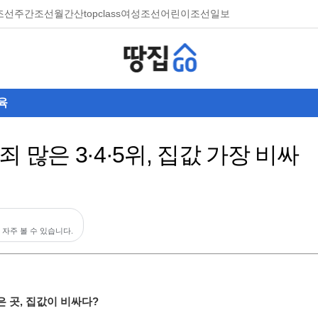
조선
주간조선
월간산
topclass
여성조선
어린이조선일보
육
 많은 3·4·5위, 집값 가장 비싸
 자주 볼 수 있습니다.
은 곳, 집값이 비싸다?